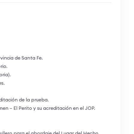
incia de Santa Fe.
io.
ria).
s.
itación de la prueba.
 – El Perito y su acreditación en el JOP.
lero para el abordaje del Lugar del Hecho.