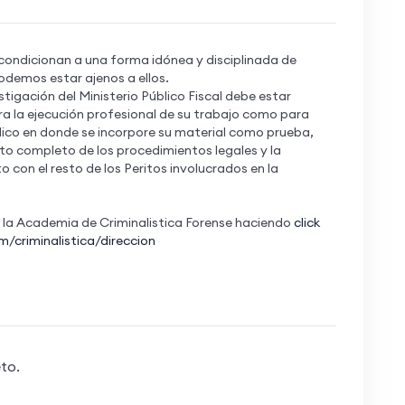
 condicionan a una forma idónea y disciplinada de
odemos estar ajenos a ellos.
stigación del Ministerio Público Fiscal debe estar
a la ejecución profesional de su trabajo como para
blico en donde se incorpore su material como prueba,
to completo de los procedimientos legales y la
 con el resto de los Peritos involucrados en la
 la Academia de Criminalistica Forense haciendo
click
om/criminalistica/direccion
to.